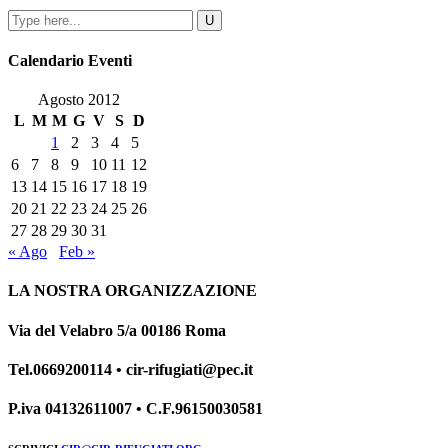
Calendario Eventi
Agosto 2012
L
M
M
G
V
S
D
1
2
3
4
5
6
7
8
9
10
11
12
13
14
15
16
17
18
19
20
21
22
23
24
25
26
27
28
29
30
31
« Ago
Feb »
LA NOSTRA ORGANIZZAZIONE
Via del Velabro 5/a 00186 Roma
Tel.0669200114 • cir-rifugiati@pec.it
P.iva 04132611007 • C.F.96150030581