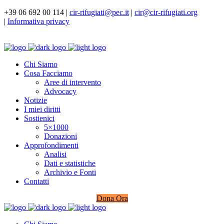
+39 06 692 00 114 |
cir-rifugiati@pec.it
|
cir@cir-rifugiati.org
|
Informativa privacy
Chi Siamo
Cosa Facciamo
Aree di intervento
Advocacy
Notizie
I miei diritti
Sostienici
5×1000
Donazioni
Approfondimenti
Analisi
Dati e statistiche
Archivio e Fonti
Contatti
Dona Ora