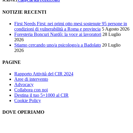
SCRIVICI
CIR@CIR-RIFUGIATI.ORG
NOTIZIE RECENTI
First Needs First: nei primi otto mesi sostenute 95 persone in
condizioni di vulnerabilità a Roma e provincia
5 Agosto 2026
Foresteria Boncuri Nardò: la voce ai lavoratori
28 Luglio
2026
Stiamo cercando uno/a psicologo/a a Badolato
20 Luglio
2026
PAGINE
Rapporto Attività del CIR 2024
Aree di intervento
Advocacy
Collabora con noi
Destina il tuo 5×1000 al CIR
Cookie Policy
DOVE OPERIAMO