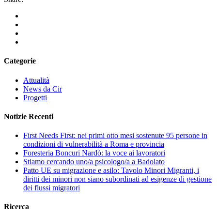
Categorie
Attualità
News da Cir
Progetti
Notizie Recenti
First Needs First: nei primi otto mesi sostenute 95 persone in
condizioni di vulnerabilità a Roma e provincia
Foresteria Boncuri Nardò: la voce ai lavoratori
Stiamo cercando uno/a psicologo/a a Badolato
Patto UE su migrazione e asilo: Tavolo Minori Migranti, i
diritti dei minori non siano subordinati ad esigenze di gestione
dei flussi migratori
Ricerca