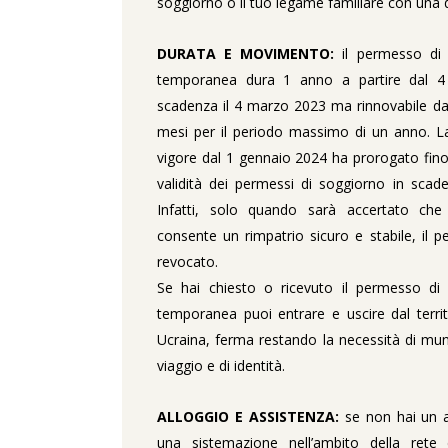
soggiorno o il tuo legame familiare con una
DURATA E MOVIMENTO:
il permesso di 
temporanea dura 1 anno a partire dal 4
scadenza il 4 marzo 2023 ma rinnovabile dal
mesi per il periodo massimo di un anno. La
vigore dal 1 gennaio 2024 ha prorogato fino
validità dei permessi di soggiorno in sca
Infatti, solo quando sarà accertato che 
consente un rimpatrio sicuro e stabile, il 
revocato.
Se hai chiesto o ricevuto il permesso di
temporanea puoi entrare e uscire dal territo
Ucraina, ferma restando la necessità di mun
viaggio e di identità.
ALLOGGIO E ASSISTENZA:
se non hai un al
una sistemazione nell’ambito della rete 