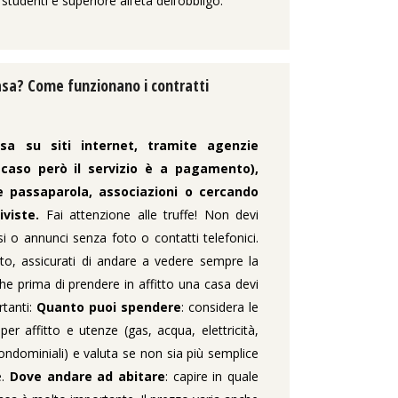
studenti è superiore all’età dell’obbligo.
sa? Come funzionano i contratti
a su siti internet, tramite agenzie
 caso però il servizio è a pagamento),
e passaparola, associazioni o cercando
iviste.
Fai attenzione alle truffe! Non devi
ssi o annunci senza foto o contatti telefonici.
tto, assicurati di andare a vedere sempre la
he prima di prendere in affitto una casa devi
rtanti:
Quanto puoi spendere
: considera le
r affitto e utenze (gas, acqua, elettricità,
condominiali) e valuta se non sia più semplice
e.
Dove andare
ad abitare
: capire in quale