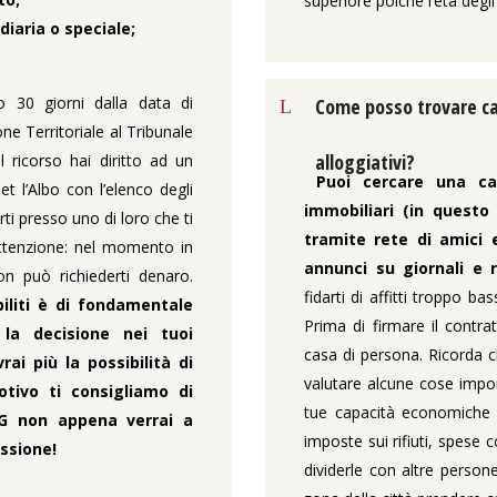
superiore poiché l’età degli 
iaria o speciale;
o 30 giorni dalla data di
Come posso trovare ca
ne Territoriale al Tribunale
alloggiativi?
l ricorso hai diritto ad un
Puoi cercare una cas
t l’Albo con l’elenco degli
immobiliari (in questo
ti presso uno di loro che ti
tramite rete di amici 
attenzione: nel momento in
annunci su giornali e r
on può richiederti denaro.
fidarti di affitti troppo ba
biliti è di fondamentale
Prima di firmare il contra
la decisione nei tuoi
casa di persona. Ricorda c
ai più la possibilità di
valutare alcune cose impo
otivo ti consigliamo di
tue capacità economiche pe
G non appena verrai a
imposte sui rifiuti, spese 
ssione!
dividerle con altre person