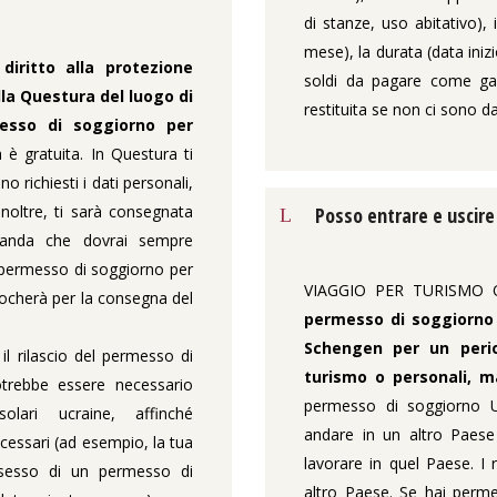
di stanze, uso abitativo),
mese), la durata (data inizi
diritto alla protezione
soldi da pagare come gara
la Questura del luogo di
restituita se non ci sono da
esso di soggiorno per
 è gratuita. In Questura ti
o richiesti i dati personali,
Inoltre, ti sarà consegnata
Posso entrare e uscire
manda che dovrai sempre
l permesso di soggiorno per
VIAGGIO PER TURISMO 
ocherà per la consegna del
permesso di soggiorno 
Schengen per un peri
il rilascio del permesso di
turismo o personali, m
trebbe essere necessario
permesso di soggiorno U
solari ucraine, affinché
andare in un altro Paes
ecessari (ad esempio, la tua
lavorare in quel Paese. I
ossesso di un permesso di
altro Paese. Se hai perme