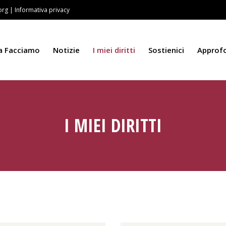
.org
|
Informativa privacy
a Facciamo
Notizie
I miei diritti
Sostienici
Approf
I MIEI DIRITTI