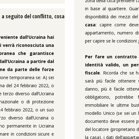
zona della città prendere 
in base al quartiere. Gua
a a seguito del conflitto, cosa
disponibilità dei mezzi de
casa
: capire come deve
appartamento, numero di s
eniente dall’Ucraina hai
per capire se le condizioni
i verrà riconosciuta una
oranea che garantisce
Per fare un contratto 
all’Ucraina a partire dal
identità valido, un pe
one da parte delle forze
fiscale
. Ricorda che se h
ezione temporanea se: A) sei
sarà più facile ottenere 
ima del 24 febbraio 2022, o
danno, più è facile otten
e terzo diverso dall’Ucraina
obbligatorio, potrebbe 
rnazionale o di protezione
immobiliare le ultime bus
24 febbraio 2022, o un suo
modello Unico (se sei un 
rzo diverso dall’Ucraina o
documento deve essere pres
orno permanente in Ucraina
del locatore (proprietario d
nare in condizioni sicure e
la casa), i dati dell’appa