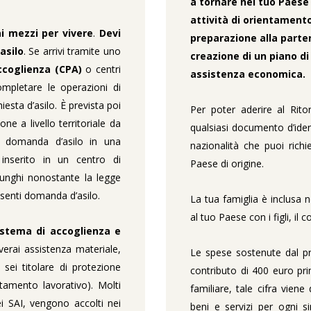
a tornare nel tuo Paese 
attività di orientamento 
i mezzi per vivere
.
Devi
preparazione alla parten
asilo
. Se arrivi tramite uno
creazione di un piano di
ccoglienza (CPA)
o centri
assistenza economica.
ompletare le operazioni di
hiesta d’asilo. È prevista poi
Per poter aderire al Rito
e a livello territoriale da
qualsiasi documento d’iden
ti domanda d’asilo in una
nazionalità che puoi rich
inserito in un centro di
Paese di origine.
unghi nonostante la legge
senti domanda d’asilo.
La tua famiglia è inclusa n
al tuo Paese con i figli, il 
istema di accoglienza e
everai assistenza materiale,
Le spese sostenute dal pro
e sei titolare di protezione
contributo di 400 euro pri
entamento lavorativo). Molti
familiare, tale cifra vie
ei SAI, vengono accolti nei
beni e servizi per ogni s