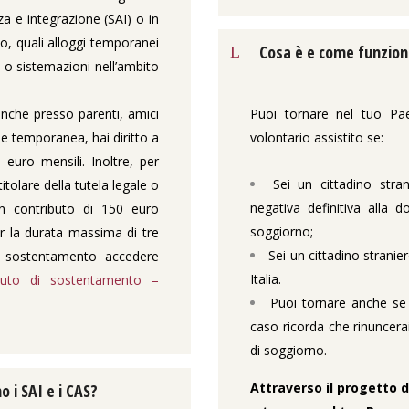
za e integrazione (SAI) o in
to, quali alloggi temporanei
Cosa è e come funziona 
si) o sistemazioni nell’ambito
nche presso parenti, amici
Puoi tornare nel tuo Paes
one temporanea, hai diritto a
volontario assistito se:
euro mensili. Inoltre, per
Sei un cittadino stra
itolare della tutela legale o
negativa definitiva alla 
 un contributo di 150 euro
soggiorno;
er la durata massima di tre
Sei un cittadino strani
di sostentamento accedere
Italia.
ibuto di sostentamento –
Puoi tornare anche se
caso ricorda che rinuncera
di soggiorno.
Attraverso il progetto d
 i SAI e i CAS?