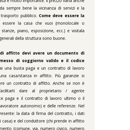
casa è molto importante. Il prezzo varia anche
rda sempre bene la vicinanza di servizi e la
l trasporto pubblico.
Come deve essere la
 essere la casa che vuoi (monolocale o
tanze, piano, esposizione, ecc.) e visitala
 generali della struttura sono buone.
di affitto devi avere un documento di
rmesso di soggiorno valido e il codice
ai una busta paga e un contratto di lavoro
una casa/stanza in affitto. Più garanzie si
ere un contratto di affitto. Anche se non è
facilitarti dare al proprietario / agente
te paga e il contratto di lavoro ultimo o il
lavoratore autonomo) e delle referenze. Nel
ente: la data di firma del contratto, i dati
i casa) e del conduttore (chi prende in affitto
rtamento (comune, via, numero civico, numero