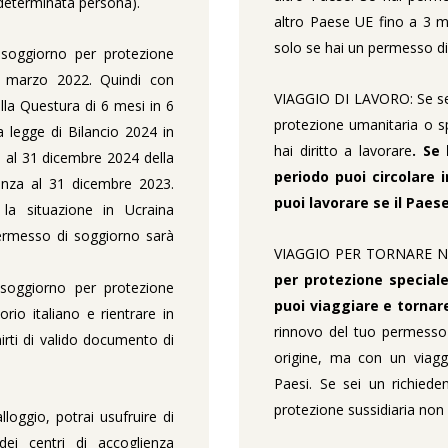
 determinata persona).
altro Paese UE fino a 3 me
solo se hai un permesso di
soggiorno per protezione
 marzo 2022. Quindi con
VIAGGIO DI LAVORO: Se sei 
la Questura di 6 mesi in 6
protezione umanitaria o s
 legge di Bilancio 2024 in
hai diritto a lavorare
. Se
 al 31 dicembre 2024 della
periodo puoi circolare i
denza al 31 dicembre 2023.
puoi lavorare se il Paes
la situazione in Ucraina
permesso di soggiorno sarà
VIAGGIO PER TORNARE N
per protezione speciale
 soggiorno per protezione
puoi viaggiare e tornar
rio italiano e rientrare in
rinnovo del tuo permesso 
irti di valido documento di
origine, ma con un viaggio
Paesi. Se sei un richieden
protezione sussidiaria non 
loggio, potrai usufruire di
dei centri di accoglienza