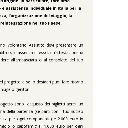
d’origine. In particolare, forniamo
e assistenza individuale in Italia per la
za, l’organizzazione del viaggio, la
 reintegrazione nel tuo Paese,
rno Volontario Assistito devi presentare un
tità o, in assenza di esso, un’attestazione di
iedere all’ambasciata o al consolato del tuo
el progetto e se lo desideri puoi fare ritorno
coniuge o genitori.
getto sono l’acquisto dei biglietti aerei, un
ma della partenza (se parti con il tuo nucleo
ne data per ogni componente) e 2.000 euro in
ingolo o capofamiglia, 1.000 euro per ogni