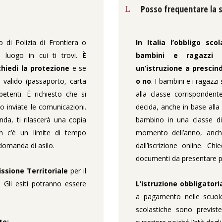
Posso frequentare la s
o di Polizia di Frontiera o
In Italia l’obbligo sc
l luogo in cui ti trovi.
È
bambini e ragazzi s
chiedi la protezione
e se
un’istruzione a prescin
 valido (passaporto, carta
o no
. I bambini e i ragazzi
petenti. È richiesto che si
alla classe corrispondent
no inviate le comunicazioni.
decida, anche in base alla c
da, ti rilascerà una copia
bambino in una classe div
on c’è un limite di tempo
momento dell’anno, anche
domanda di asilo.
dall’iscrizione online. Ch
documenti da presentare per
sione Territoriale
per il
. Gli esiti potranno essere
L’istruzione obbligatori
a pagamento nelle scuol
scolastiche sono previst
to;