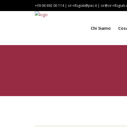
+39 06 692 00 114 |
cir-rifugiati@pec.it
|
cir@cir-rifugiati
Chi Siamo
Cos