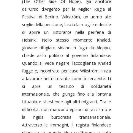
(The Other Side Of Hope), già vincitore
dell’Orso d’Argento per la Miglior Regia al
Festival di Berlino. Wikström, un uomo alle
soglie della pensione, lascia la moglie e decide
di aprire un ristorante nella periferia di
Helsinki. Nello stesso momento Khaled,
giovane rifugiato siriano in fuga da Aleppo,
chiede asilo politico al governo finlandese.
Quando si vede negare l’accoglienza Khaled
fugge e, incontrato per caso Wikström, inizia
a lavorare nel ristorante come inserviente. Lì
si apre un tessuto di solidarietà
internazionale, che giunge fino alla lontana
Lituania e si estende agli altri migranti. Tra le
difficoltà, non mancano episodi di razzismo e
la rigida burocrazia transanazionale.
Attraverso le immagini, il regista finlandese
ribadisce le proprie idee sull’Europa e sulle