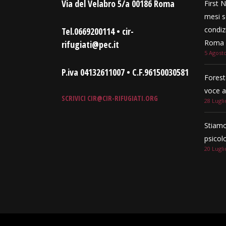
Via del Velabro 5/a 00186 Roma
First N
mesi s
condizi
Tel.0669200114 • cir-
Roma e
rifugiati@pec.it
5 Agost
P.iva 04132611007 • C.F.96150030581
Forest
voce a
SCRIVICI
CIR@CIR-RIFUGIATI.ORG
28 Lugli
Stiamo
psicol
20 Lugli