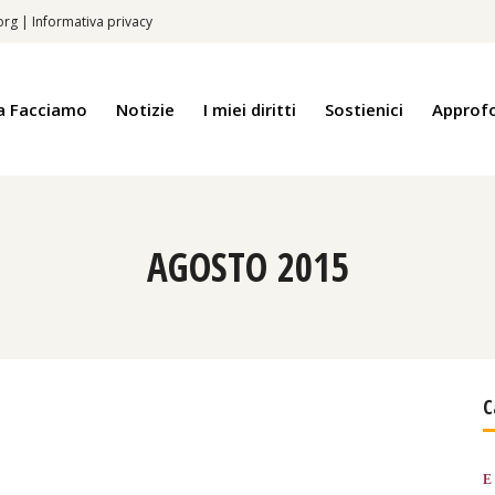
.org
|
Informativa privacy
a Facciamo
Notizie
I miei diritti
Sostienici
Approf
AGOSTO 2015
C