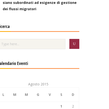
siano subordinati ad esigenze di gestione
dei flussi migratori
icerca
alendario Eventi
Agosto 2015
L
M
M
G
V
S
D
1
2