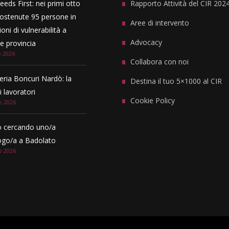
eeds First: nei primi otto
Rapporto Attività del CIR 202
ostenute 95 persone in
Aree di intervento
oni di vulnerabilità a
Advocacy
 provincia
o 2026
Collabora con noi
eria Boncuri Nardò: la
Destina il tuo 5×1000 al CIR
i lavoratori
Cookie Policy
o 2026
 cercando uno/a
ogo/a a Badolato
o 2026