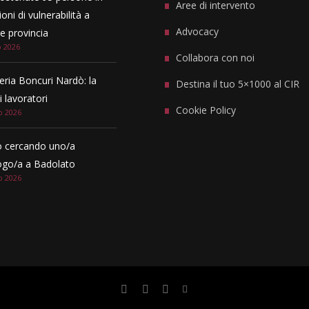
Aree di intervento
oni di vulnerabilità a
Advocacy
 provincia
o 2026
Collabora con noi
eria Boncuri Nardò: la
Destina il tuo 5×1000 al CIR
i lavoratori
Cookie Policy
o 2026
 cercando uno/a
ogo/a a Badolato
o 2026