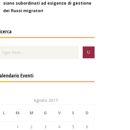
siano subordinati ad esigenze di gestione
dei flussi migratori
icerca
alendario Eventi
Agosto 2017
L
M
M
G
V
S
D
1
2
3
4
5
6