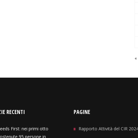
«
IE RECENTI
PAGINE
eeds First: nei primi otto
Rapporto Attività del CIR 202
ostenute 95 persone in