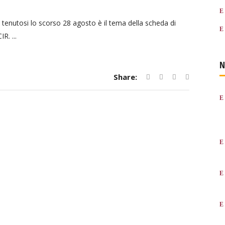
ori tenutosi lo scorso 28 agosto è il tema della scheda di
R. ...
N
Share: