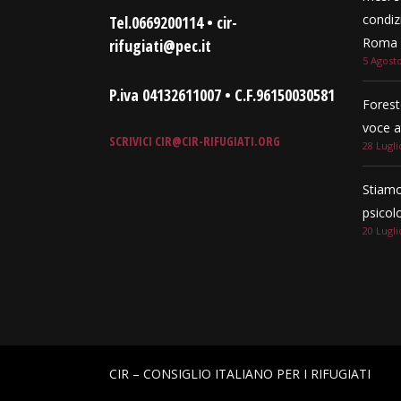
condizi
Tel.0669200114 • cir-
Roma e
rifugiati@pec.it
5 Agost
P.iva 04132611007 • C.F.96150030581
Forest
voce a
SCRIVICI
CIR@CIR-RIFUGIATI.ORG
28 Lugli
Stiamo
psicol
20 Lugli
CIR – CONSIGLIO ITALIANO PER I RIFUGIATI