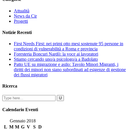
Attualità
News da Cir
Progetti
Notizie Recenti
First Needs First: nei primi otto mesi sostenute 95 persone in
condizioni di vulnerabilità a Roma e provincia
Foresteria Boncuri Nardò: la voce ai lavoratori
Stiamo cercando uno/a psicologo/a a Badolato
Patto UE su migrazione e asilo: Tavolo Minori Migranti, i
diritti dei minori non siano subordinati ad esigenze di gestione
dei flussi migratori
Ricerca
Calendario Eventi
Gennaio 2018
L
M
M
G
V
S
D