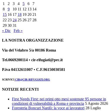
1
2
3
4
5
6
7
8
9
10
11
12
13
14
15
16
17
18
19
20
21
22
23
24
25
26
27
28
29
30
31
« Dic
Feb »
LA NOSTRA ORGANIZZAZIONE
Via del Velabro 5/a 00186 Roma
Tel.0669200114 • cir-rifugiati@pec.it
P.iva 04132611007 • C.F.96150030581
SCRIVICI
CIR@CIR-RIFUGIATI.ORG
NOTIZIE RECENTI
First Needs First: nei primi otto mesi sostenute 95 persone in
condizioni di vulnerabilità a Roma e provincia
5 Agosto 2026
Foresteria Boncuri Nardò: la voce ai lavoratori
28 Luglio