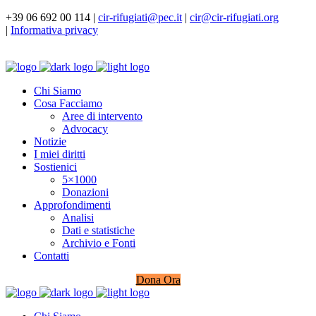
+39 06 692 00 114 |
cir-rifugiati@pec.it
|
cir@cir-rifugiati.org
|
Informativa privacy
Chi Siamo
Cosa Facciamo
Aree di intervento
Advocacy
Notizie
I miei diritti
Sostienici
5×1000
Donazioni
Approfondimenti
Analisi
Dati e statistiche
Archivio e Fonti
Contatti
Dona Ora