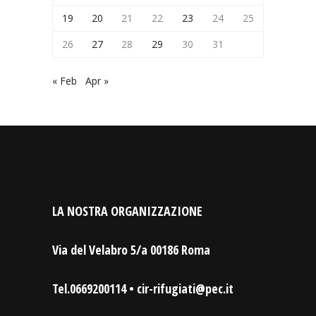
19
20
21
22
23
24
25
26
27
28
29
30
31
« Feb
Apr »
LA NOSTRA ORGANIZZAZIONE
Via del Velabro 5/a 00186 Roma
Tel.0669200114 • cir-rifugiati@pec.it