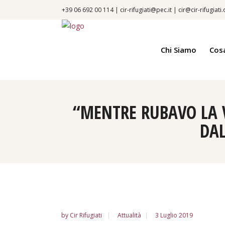
+39 06 692 00 114 |
cir-rifugiati@pec.it
|
cir@cir-rifugiati
Chi Siamo
Cos
“MENTRE RUBAVO LA 
DAL
by
Cir Rifugiati
Attualità
3 Luglio 2019