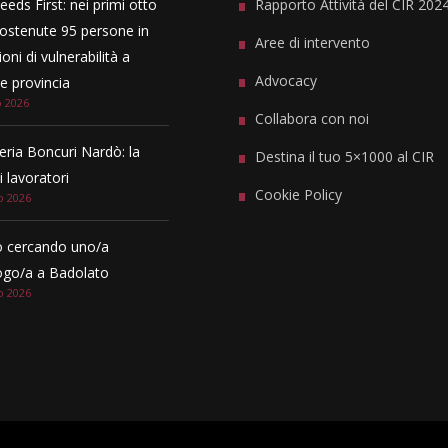
eeds First: nei primi otto
Rapporto Attività del CIR 202
ostenute 95 persone in
Aree di intervento
oni di vulnerabilità a
Advocacy
 provincia
o 2026
Collabora con noi
eria Boncuri Nardò: la
Destina il tuo 5×1000 al CIR
i lavoratori
Cookie Policy
o 2026
 cercando uno/a
ogo/a a Badolato
o 2026