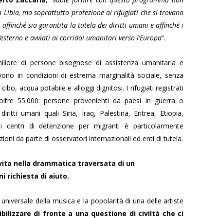
n Libia, ma soprattutto protezione ai rifugiati che si trovano
 affinché sia garantita la tutela dei diritti umani e affinché i
ll’esterno e avviati ai corridoi umanitari verso l’Europa
”.
miliore di persone bisognose di assistenza umanitaria e
ivono in condizioni di estrema marginalità sociale, senza
ibo, acqua potabile e alloggi dignitosi. I rifugiati registrati
 oltre 55.000: persone provenienti da paesi in guerra o
iritti umani quali Siria, Iraq, Palestina, Eritrea, Etiopia,
i centri di detenzione per migranti è particolarmente
i da parte di osservatori internazionali ed enti di tutela.
a vita nella drammatica traversata di un
 richiesta di aiuto.
 universale della musica e la popolarità di una delle artiste
ibilizzare di fronte a una questione di civiltà che ci