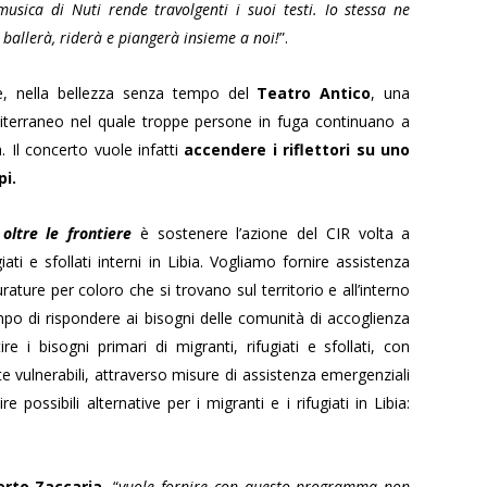
usica di Nuti rende travolgenti i suoi testi. Io stessa ne
ballerà, riderà e piangerà insieme a noi!
”.
e, nella bellezza senza tempo del
Teatro Antico
, una
diterraneo nel quale troppe persone in fuga continuano a
a. Il concerto vuole infatti
accendere i riflettori su uno
pi.
oltre le frontiere
è sostenere l’azione del CIR volta a
giati e sfollati interni in Libia. Vogliamo fornire assistenza
ature per coloro che si trovano sul territorio e all’interno
mpo di rispondere ai bisogni delle comunità di accoglienza
 i bisogni primari di migranti, rifugiati e sfollati, con
 vulnerabili, attraverso misure di assistenza emergenziali
e possibili alternative per i migranti e i rifugiati in Libia:
erto Zaccaria
, “
vuole fornire con questo programma non