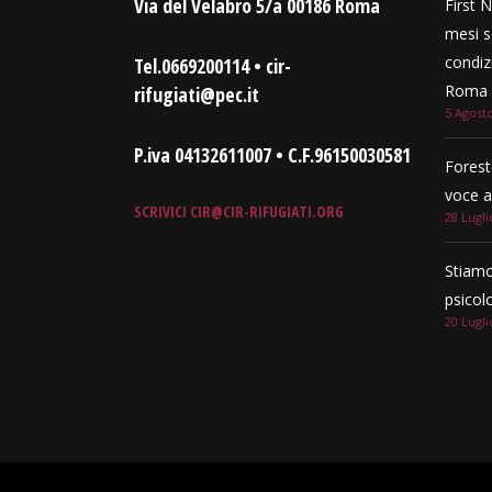
Via del Velabro 5/a 00186 Roma
First N
mesi s
condizi
Tel.0669200114 • cir-
Roma e
rifugiati@pec.it
5 Agost
P.iva 04132611007 • C.F.96150030581
Forest
voce a
SCRIVICI
CIR@CIR-RIFUGIATI.ORG
28 Lugli
Stiamo
psicol
20 Lugli