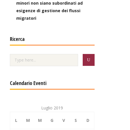
minori non siano subordinati ad
esigenze di gestione dei flussi
migratori
Ricerca
Calendario Eventi
Luglio 2019
L
M
M
G
V
S
D