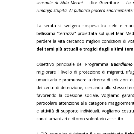
sensuale di Alda Merini
– dice Guerritore –.
La m
rimango stupita. Al pubblico piacerà enormemente: 
La serata si svolgerà sospesa tra cielo e mar
bellissima “terrazza” proiettata sul quel Mar Me
perdere la vita cercando migliori condizioni di vit
dei temi più attuali e tragici degli ultimi tem
Obiettivo principale del Programma
Guardiamo 
migliorare il livello di protezione di migranti, rifu
umanitaria e promuovere la ricerca di soluzioni dur
dei centri di detenzione, cercando allo stesso te
favorendo la coesione sociale. Vogliamo garantire
particolare attenzione alle categorie maggiormente
e attività di supporto individuali. Vogliamo costruir
canali umanitari e ritorno volontario assistito.
Il CIR, come ha dichiarato il suo presidente
Rob