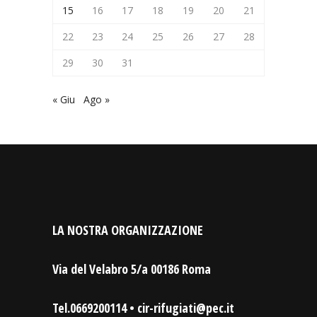
15
16
17
18
19
20
21
22
23
24
25
26
27
28
29
30
31
« Giu
Ago »
LA NOSTRA ORGANIZZAZIONE
Via del Velabro 5/a 00186 Roma
Tel.0669200114 • cir-rifugiati@pec.it