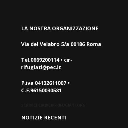
LA NOSTRA ORGANIZZAZIONE
Via del Velabro 5/a 00186 Roma
Tel.0669200114 • cir-
rifugiati@pec.it
P.iva 04132611007 •
C.F.96150030581
SCRIVICI
CIR@CIR-RIFUGIATI.ORG
NOTIZIE RECENTI