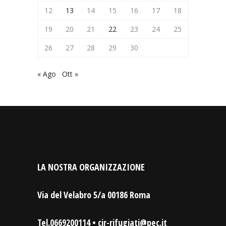
12
13
14
15
16
17
18
19
20
21
22
23
24
25
26
27
28
29
30
« Ago
Ott »
LA NOSTRA ORGANIZZAZIONE
Via del Velabro 5/a 00186 Roma
Tel.0669200114 • cir-rifugiati@pec.it