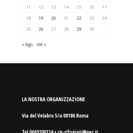
11
12
13
14
15
16
17
18
19
20
21
22
23
24
25
26
27
28
29
30
« Ago
Ott »
LA NOSTRA ORGANIZZAZIONE
Via del Velabro 5/a 00186 Roma
Tel.0669200114 • cir-rifugiati@pec.it