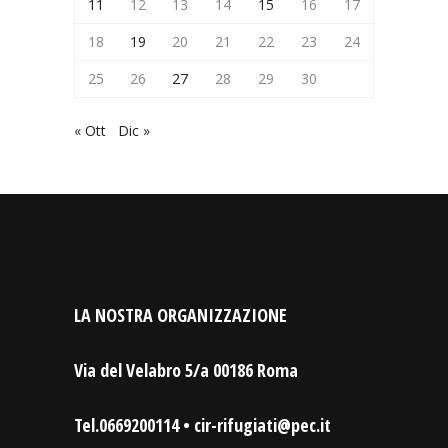
11
12
13
14
15
16
17
18
19
20
21
22
23
24
25
26
27
28
29
30
« Ott
Dic »
LA NOSTRA ORGANIZZAZIONE
Via del Velabro 5/a 00186 Roma
Tel.0669200114 • cir-rifugiati@pec.it