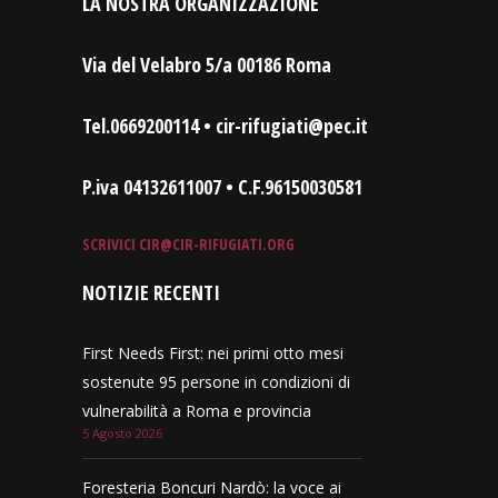
LA NOSTRA ORGANIZZAZIONE
Via del Velabro 5/a 00186 Roma
Tel.0669200114 • cir-rifugiati@pec.it
P.iva 04132611007 • C.F.96150030581
SCRIVICI
CIR@CIR-RIFUGIATI.ORG
NOTIZIE RECENTI
First Needs First: nei primi otto mesi
sostenute 95 persone in condizioni di
vulnerabilità a Roma e provincia
5 Agosto 2026
Foresteria Boncuri Nardò: la voce ai