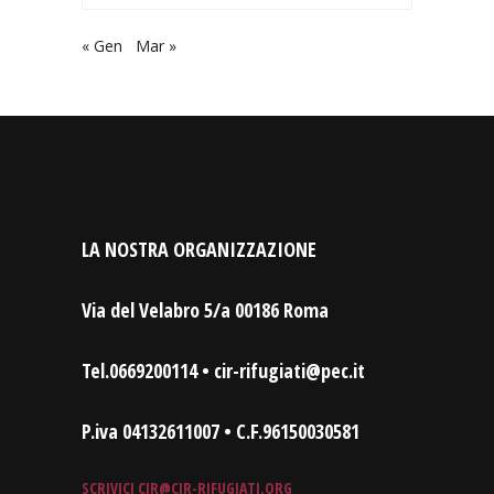
« Gen
Mar »
LA NOSTRA ORGANIZZAZIONE
Via del Velabro 5/a 00186 Roma
Tel.0669200114 • cir-rifugiati@pec.it
P.iva 04132611007 • C.F.96150030581
SCRIVICI
CIR@CIR-RIFUGIATI.ORG