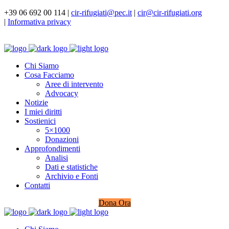
+39 06 692 00 114 |
cir-rifugiati@pec.it
|
cir@cir-rifugiati.org
|
Informativa privacy
Chi Siamo
Cosa Facciamo
Aree di intervento
Advocacy
Notizie
I miei diritti
Sostienici
5×1000
Donazioni
Approfondimenti
Analisi
Dati e statistiche
Archivio e Fonti
Contatti
Dona Ora