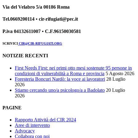
Via del Velabro 5/a 00186 Roma
Tel.0669200114 • cir-rifugiati@pec.it
P.iva 04132611007 • C.F.96150030581
SCRIVICI
CIR@CIR-RIFUGIATI.ORG
NOTIZIE RECENTI
First Needs First: nei primi otto mesi sostenute 95 persone in
condizioni di vulnerabilità a Roma e provincia
5 Agosto 2026
Foresteria Boncuri Nardò: la voce ai lavoratori
28 Luglio
2026
Stiamo cercando uno/a psicologo/a a Badolato
20 Luglio
2026
PAGINE
Rapporto Attività del CIR 2024
Aree di intervento
Advocacy
Collabora con noi