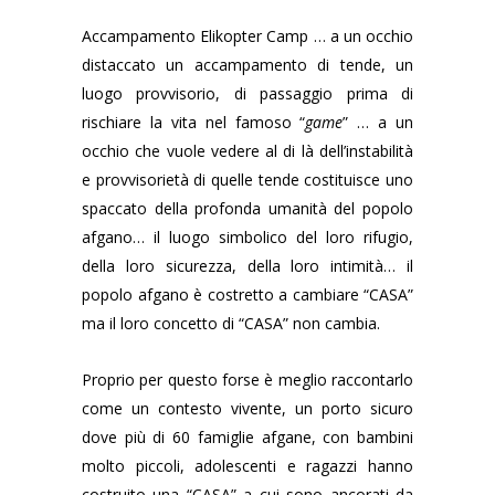
Accampamento Elikopter Camp … a un occhio
distaccato un accampamento di tende, un
luogo provvisorio, di passaggio prima di
rischiare la vita nel famoso “
game
” … a un
occhio che vuole vedere al di là dell’instabilità
e provvisorietà di quelle tende costituisce uno
spaccato della profonda umanità del popolo
afgano… il luogo simbolico del loro rifugio,
della loro sicurezza, della loro intimità… il
popolo afgano è costretto a cambiare “CASA”
ma il loro concetto di “CASA” non cambia.
Proprio per questo forse è meglio raccontarlo
come un contesto vivente, un porto sicuro
dove più di 60 famiglie afgane, con bambini
molto piccoli, adolescenti e ragazzi hanno
costruito una “CASA” a cui sono ancorati da