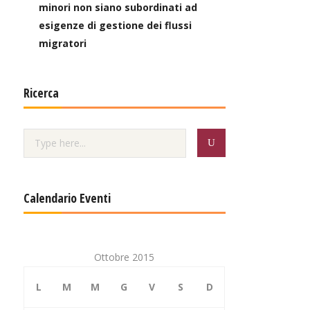
minori non siano subordinati ad
esigenze di gestione dei flussi
migratori
Ricerca
Calendario Eventi
Ottobre 2015
L
M
M
G
V
S
D