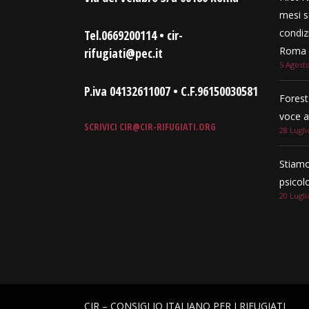
mesi s
condizi
Tel.0669200114 • cir-
Roma e
rifugiati@pec.it
5 Agost
P.iva 04132611007 • C.F.96150030581
Forest
voce a
SCRIVICI
CIR@CIR-RIFUGIATI.ORG
28 Lugli
Stiamo
psicol
20 Lugli
CIR – CONSIGLIO ITALIANO PER I RIFUGIATI