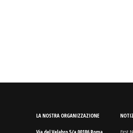
LA NOSTRA ORGANIZZAZIONE
NOTIZ
Via del Velabro 5/a 00186 Roma
First N