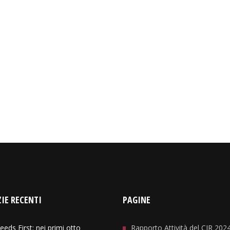
IE RECENTI
PAGINE
eeds First: nei primi otto
Rapporto Attività del CIR 202