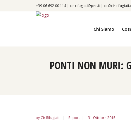
+39 06 692 00 114 |
cir-rifugiati@pec.it
|
cir@cir-rifugiati
Chi Siamo
Cos
PONTI NON MURI: G
by
Cir Rifugiati
Report
31 Ottobre 2015