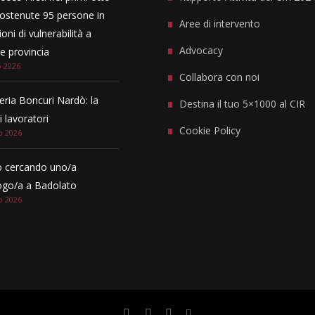
ostenute 95 persone in
Aree di intervento
oni di vulnerabilità a
Advocacy
 provincia
o 2026
Collabora con noi
eria Boncuri Nardò: la
Destina il tuo 5×1000 al CIR
i lavoratori
Cookie Policy
o 2026
 cercando uno/a
ogo/a a Badolato
o 2026