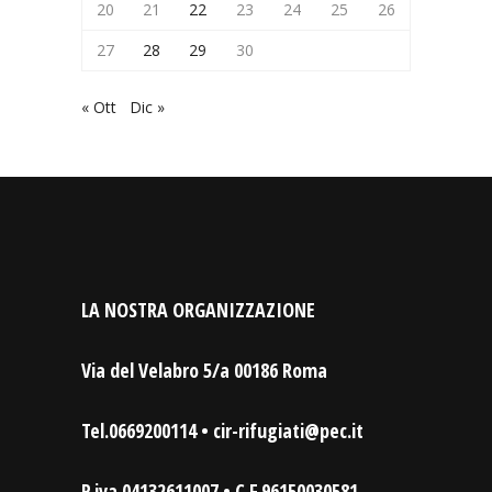
20
21
22
23
24
25
26
27
28
29
30
« Ott
Dic »
LA NOSTRA ORGANIZZAZIONE
Via del Velabro 5/a 00186 Roma
Tel.0669200114 • cir-rifugiati@pec.it
P.iva 04132611007 • C.F.96150030581