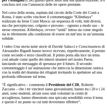
per i Rifugiati
(CIR) giunto quest’anno alla sua quarta edizione, si è
concluso ieri con l’annuncio delle tre opere premiate.
Nel corso della serata, ospitata dal circolo della Corte dei Conti a
Roma, è stato scelto vincitore il cortometraggio “Kilimbaya”
realizzato da Irene Conti Mosca: un sequenza di volti, tutti diversi,
ma che percepiscono, colgono e provano – ognuno a modo suo – le
stesse emozioni.
Kilimbaya
, ovvero “unità” intesa sia come singolo
sia in riferimento alla condizione di essere un tutt’uno in un’armonia
solidale.
I video
Una storia tante storie
di Davide Salucci e
Consciousness
di
Alessandro Bigardi hanno invece ricevuto, rispettivamente, il premio
come secondo e terzo classificati. Il primo porta alla luce un tema
così attuale come quello dei minori stranieri nel nostro Paese,
lanciando un messaggio di speranza per il futuro. Il secondo
cortometraggio è un’animazione che intreccia la dimensione onirica
con la realtà del dramma dei rifugiati invitando lo spettatore ad una
profonda riflessione sul tema.
“È significativo – commenta il
Presidente del CIR
, Roberto
Zaccaria – che i tre vincitori siano giovanissimi, hanno tra i 20 e i 24
anni, sono studenti, alcuni sono stati volontari in centri di
accoglienza, hanno dimostrato una spiccata sensibilità verso il tema
e questo è un punto su cui tutti dovremmo riflettere”.