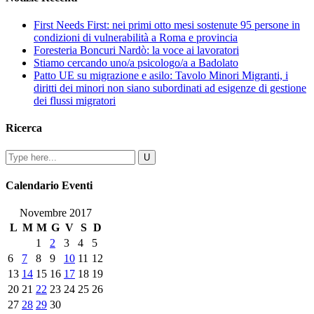
First Needs First: nei primi otto mesi sostenute 95 persone in
condizioni di vulnerabilità a Roma e provincia
Foresteria Boncuri Nardò: la voce ai lavoratori
Stiamo cercando uno/a psicologo/a a Badolato
Patto UE su migrazione e asilo: Tavolo Minori Migranti, i
diritti dei minori non siano subordinati ad esigenze di gestione
dei flussi migratori
Ricerca
Calendario Eventi
Novembre 2017
L
M
M
G
V
S
D
1
2
3
4
5
6
7
8
9
10
11
12
13
14
15
16
17
18
19
20
21
22
23
24
25
26
27
28
29
30