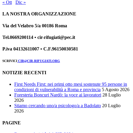
« Ott
Dic »
LA NOSTRA ORGANIZZAZIONE
Via del Velabro 5/a 00186 Roma
Tel.0669200114 • cir-rifugiati@pec.it
P.iva 04132611007 • C.F.96150030581
SCRIVICI
CIR@CIR-RIFUGIATI.ORG
NOTIZIE RECENTI
First Needs First: nei primi otto mesi sostenute 95 persone in
condizioni di vulnerabilità a Roma e provincia
5 Agosto 2026
Foresteria Boncuri Nardò: la voce ai lavoratori
28 Luglio
2026
Stiamo cercando uno/a psicologo/a a Badolato
20 Luglio
2026
PAGINE