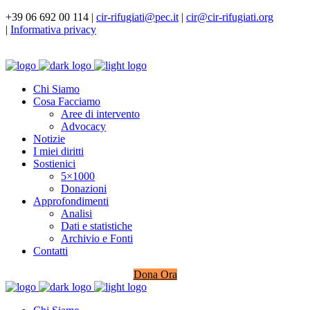
+39 06 692 00 114 |
cir-rifugiati@pec.it
|
cir@cir-rifugiati.org
|
Informativa privacy
Chi Siamo
Cosa Facciamo
Aree di intervento
Advocacy
Notizie
I miei diritti
Sostienici
5×1000
Donazioni
Approfondimenti
Analisi
Dati e statistiche
Archivio e Fonti
Contatti
Dona Ora