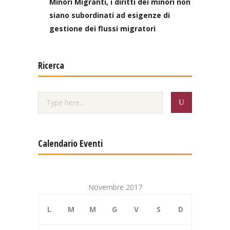
Minori Migranti, i diritti dei minori non
siano subordinati ad esigenze di
gestione dei flussi migratori
Ricerca
Calendario Eventi
Novembre 2017
L
M
M
G
V
S
D