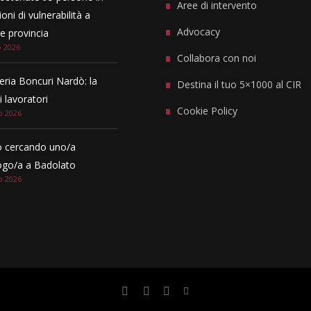
Aree di intervento
oni di vulnerabilità a
Advocacy
 provincia
o 2026
Collabora con noi
eria Boncuri Nardò: la
Destina il tuo 5×1000 al CIR
i lavoratori
Cookie Policy
o 2026
 cercando uno/a
ogo/a a Badolato
o 2026