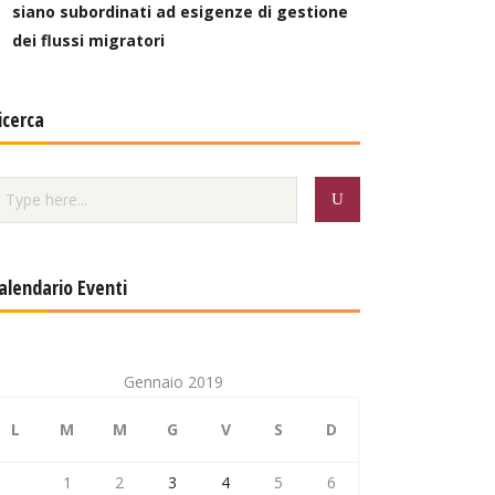
siano subordinati ad esigenze di gestione
dei flussi migratori
icerca
alendario Eventi
Gennaio 2019
L
M
M
G
V
S
D
1
2
3
4
5
6