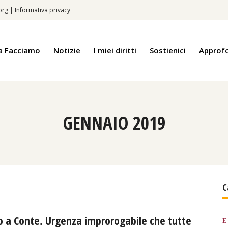
.org
|
Informativa privacy
a Facciamo
Notizie
I miei diritti
Sostienici
Approf
GENNAIO 2019
C
o a Conte. Urgenza improrogabile che tutte