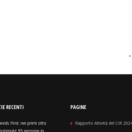
«
IE RECENTI
PAGINE
eeds First: nei primi otto
Rapporto Attività del CIR 202
ostenute 95 persone in