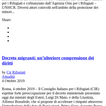
per i Rifugiati e cofinanziato dall’Agenzia Onu per i Rifugiati –
UNHCR. Diversi attori coinvolti nell'ambito della protezione dei
minori...
Share:
Decreto migranti: un’ulteriore compressione dei
diritti
by
Cir Rifugiati
Attualità
4 Ottobre 2019
Roma, 4 ottobre 2019 – Il Consiglio Italiano per i Rifugiati (CIR)
esprime forte preoccupazione per il decreto ministeriale presentato
oggi dai ministri degli Esteri, Luigi Di Maio, e della Giustizia,
Alfonso Bonafede, che si propone di accelerare i rimpatri attraverso
l’introduzione della lista di Paesi sicuri. Prima d’ora, il nostro Paese