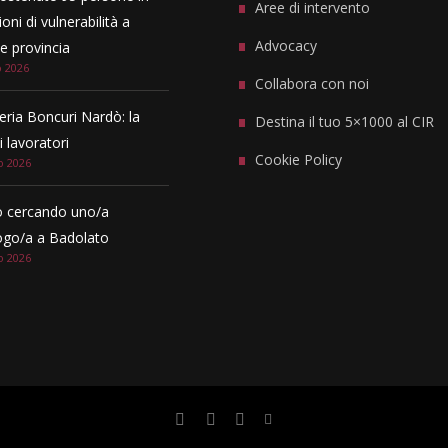
Aree di intervento
oni di vulnerabilità a
Advocacy
 provincia
o 2026
Collabora con noi
eria Boncuri Nardò: la
Destina il tuo 5×1000 al CIR
i lavoratori
Cookie Policy
o 2026
 cercando uno/a
ogo/a a Badolato
o 2026