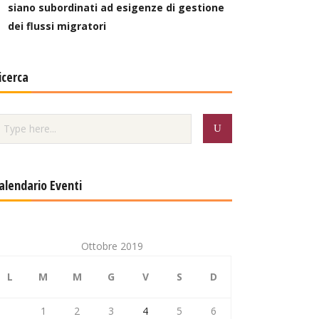
siano subordinati ad esigenze di gestione
dei flussi migratori
icerca
alendario Eventi
Ottobre 2019
L
M
M
G
V
S
D
1
2
3
4
5
6