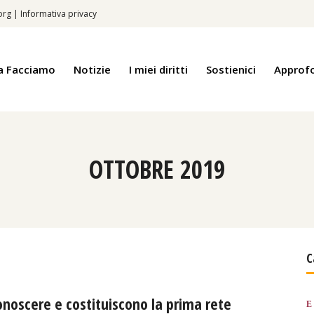
.org
|
Informativa privacy
a Facciamo
Notizie
I miei diritti
Sostienici
Approf
OTTOBRE 2019
C
 conoscere e costituiscono la prima rete