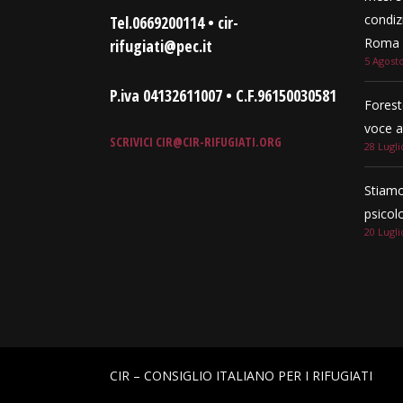
condizi
Tel.0669200114 • cir-
Roma e
rifugiati@pec.it
5 Agost
P.iva 04132611007 • C.F.96150030581
Forest
voce a
SCRIVICI
CIR@CIR-RIFUGIATI.ORG
28 Lugli
Stiamo
psicol
20 Lugli
CIR – CONSIGLIO ITALIANO PER I RIFUGIATI