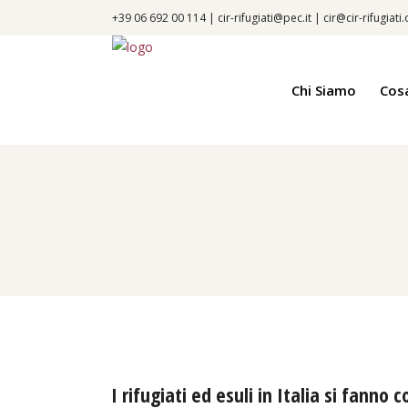
+39 06 692 00 114 |
cir-rifugiati@pec.it
|
cir@cir-rifugiati
Chi Siamo
Cos
I rifugiati ed esuli in Italia si fanno