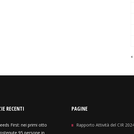
«
IE RECENTI
PAGINE
eeds First: nei primi otto
Rapporto Attività del CIR 202
ostenute 95 persone in