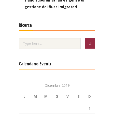
siano subordinati ad esigenze di
gestione dei flussi migratori
Ricerca
Calendario Eventi
Dicembre 2019
L
M
M
G
V
S
D
1