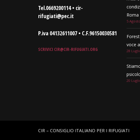
condizi
Tel.0669200114 • cir-
Roma e
rifugiati@pec.it
5 Agost
P.iva 04132611007 • C.F.96150030581
Forest
voce a
SCRIVICI
CIR@CIR-RIFUGIATI.ORG
28 Lugli
Stiamo
psicol
20 Lugli
CIR – CONSIGLIO ITALIANO PER I RIFUGIATI