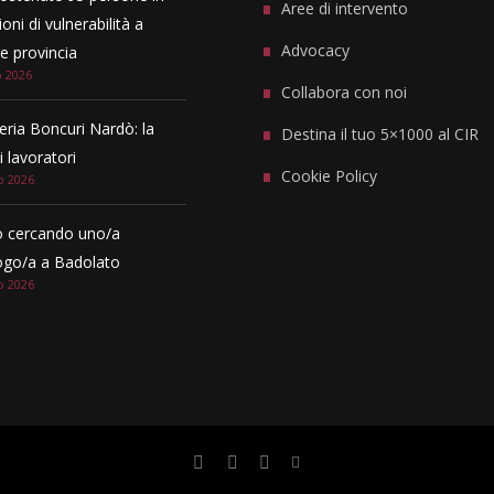
Aree di intervento
oni di vulnerabilità a
Advocacy
 provincia
o 2026
Collabora con noi
eria Boncuri Nardò: la
Destina il tuo 5×1000 al CIR
i lavoratori
Cookie Policy
o 2026
 cercando uno/a
ogo/a a Badolato
o 2026