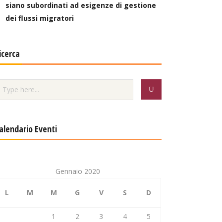
siano subordinati ad esigenze di gestione
dei flussi migratori
icerca
alendario Eventi
Gennaio 2020
L
M
M
G
V
S
D
1
2
3
4
5