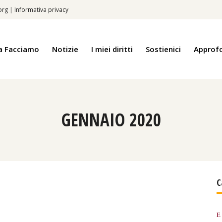
.org
|
Informativa privacy
a Facciamo
Notizie
I miei diritti
Sostienici
Approf
GENNAIO 2020
C