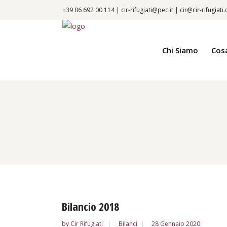
+39 06 692 00 114 |
cir-rifugiati@pec.it
|
cir@cir-rifugiati
Chi Siamo
Cos
Bilancio 2018
by
Cir Rifugiati
Bilanci
28 Gennaio 2020