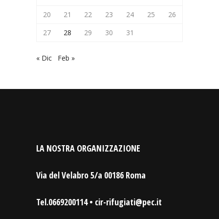
20
21
22
23
24
25
26
27
28
29
30
31
« Dic
Feb »
LA NOSTRA ORGANIZZAZIONE
Via del Velabro 5/a 00186 Roma
Tel.0669200114 • cir-rifugiati@pec.it