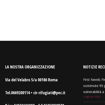
LA NOSTRA ORGANIZZAZIONE
NOTIZIE REC
Via del Velabro 5/a 00186 Roma
First Needs Fir
sostenute 95 p
vulnerabilità 
Tel.0669200114 • cir-rifugiati@pec.it
5 Agosto 2026