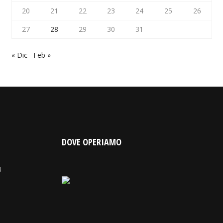
20
21
22
23
24
25
26
27
28
29
30
31
« Dic
Feb »
DOVE OPERIAMO
4