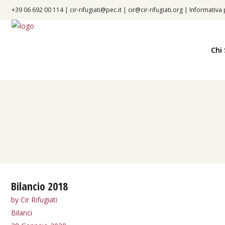
+39 06 692 00 114 |
cir-rifugiati@pec.it
|
cir@cir-rifugiati.org
|
Informativa 
Chi
Bilancio 2018
by
Cir Rifugiati
Bilanci