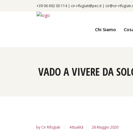
+39 06 692 00 114 |
cir-rifugiati@pec.it
|
cir@cir-rifugiati
Chi Siamo
Cos
VADO A VIVERE DA SOL
by
Cir Rifugiati
Attualità
26 Maggio 2020