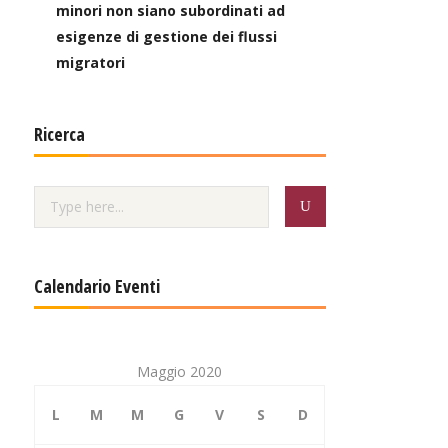
minori non siano subordinati ad
esigenze di gestione dei flussi
migratori
Ricerca
Calendario Eventi
Maggio 2020
L
M
M
G
V
S
D