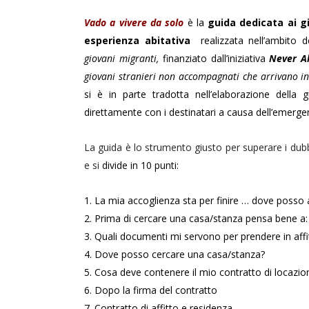
Vado a vivere da solo
è la
guida dedicata ai g
esperienza abitativa
realizzata nell’ambito d
giovani migranti,
finanziato dall’iniziativa
Never A
giovani stranieri non accompagnati che arrivano in 
si è in parte tradotta nell’elaborazione della gu
direttamente con i destinatari a causa dell’emerge
La guida è lo strumento giusto per superare i dubbi 
e si
divide in 10 punti:
1. La mia accoglienza sta per finire … dove posso
2. Prima di cercare una casa/stanza pensa bene a:
3. Quali documenti mi servono per prendere in aff
4. Dove posso cercare una casa/stanza?
5. Cosa deve contenere il mio contratto di locazio
6. Dopo la firma del contratto
7. Contratto di affitto e residenza