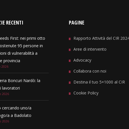
IE RECENTI
PAGINE
eeds First: nei primi otto
Rapporto Attività del CIR 202
ostenute 95 persone in
Aree di intervento
oni di vulnerabilità a
Advocacy
 provincia
o 2026
Collabora con noi
eria Boncuri Nardò: la
Destina il tuo 5×1000 al CIR
i lavoratori
Cookie Policy
o 2026
 cercando uno/a
ogo/a a Badolato
o 2026