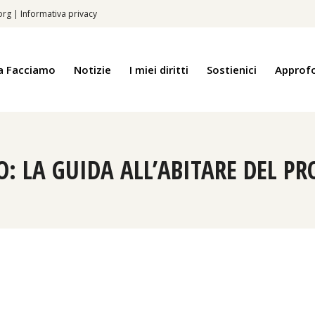
.org
|
Informativa privacy
a Facciamo
Notizie
I miei diritti
Sostienici
Approf
O: LA GUIDA ALL’ABITARE DEL P