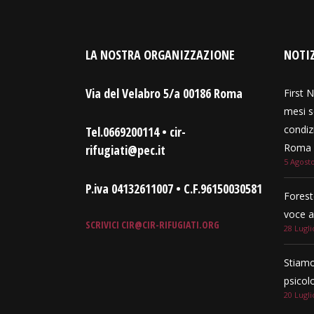
LA NOSTRA ORGANIZZAZIONE
NOTIZ
Via del Velabro 5/a 00186 Roma
First N
mesi s
condizi
Tel.0669200114 • cir-
Roma e
rifugiati@pec.it
5 Agost
P.iva 04132611007 • C.F.96150030581
Forest
voce a
SCRIVICI
CIR@CIR-RIFUGIATI.ORG
28 Lugli
Stiamo
psicol
20 Lugli