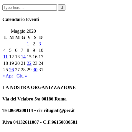
Calendario Eventi
Maggio 2020
L
M
M
G
V
S
D
1
2
3
4
5
6
7
8
9
10
11
12
13
14
15
16
17
18
19
20
21
22
23
24
25
26
27
28
29
30
31
« Apr
Giu »
LA NOSTRA ORGANIZZAZIONE
Via del Velabro 5/a 00186 Roma
Tel.0669200114 • cir-rifugiati@pec.it
P.iva 04132611007 • C.F.96150030581