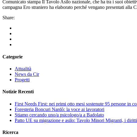
Comunicato stampa Il Tavolo Asilo nazionale, che ha tra i suoi obiettivi 
campagna Ero straniero ha elaborato perché vengano presentati alla Came
Share:
Categorie
Attualità
News da Cir
Progetti
Notizie Recenti
First Needs First: nei primi otto mesi sostenute 95 persone in c
Foresteria Boncuri Nardò: la voce ai lavoratori
Stiamo cercando uno/a psicologo/a a Badolato
Patto UE su migrazione e asilo: Tavolo Minori Migranti, i diritti
Ricerca