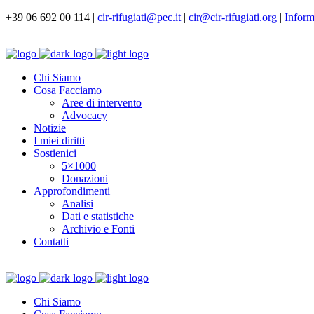
+39 06 692 00 114 |
cir-rifugiati@pec.it
|
cir@cir-rifugiati.org
|
Inform
Chi Siamo
Cosa Facciamo
Aree di intervento
Advocacy
Notizie
I miei diritti
Sostienici
5×1000
Donazioni
Approfondimenti
Analisi
Dati e statistiche
Archivio e Fonti
Contatti
Chi Siamo