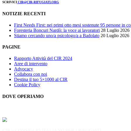
SCRIVICI
CIR@CIR-RIFUGIATI.ORG
NOTIZIE RECENTI
First Needs First: nei primi otto mesi sostenute 95 persone in c
Foresteria Boncuri Nardò: la voce ai lavoratori
28 Luglio 2026
Stiamo cercando uno/a psicologo/a a Badolato
20 Luglio 2026
PAGINE
Rapporto Attività del CIR 2024
Aree di intervento
Advocacy
Collabora con noi
Destina il tuo 5×1000 al CIR
Cookie Policy
DOVE OPERIAMO
CIR – CONSIGLIO ITALIANO PER I RIFUGIATI