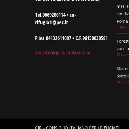
mesi s
condizi
Tel.0669200114 • cir-
Roma e
rifugiati@pec.it
5 Agost
P.iva 04132611007 • C.F.96150030581
Forest
voce a
SCRIVICI
CIR@CIR-RIFUGIATI.ORG
28 Lugli
Stiamo
psicol
20 Lugli
CIR – CONSIGLIO ITALIANO PER I RIFUGIATI