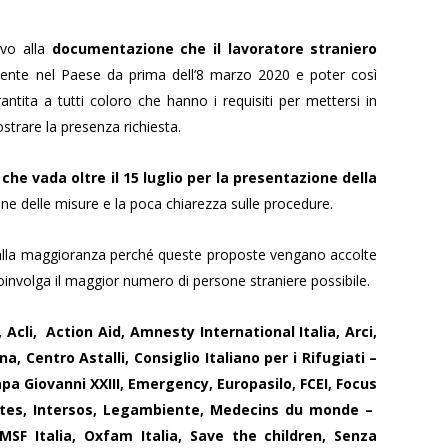
ivo alla
documentazione che il lavoratore straniero
ente nel Paese da prima dell’8 marzo 2020 e poter così
ntita a tutti coloro che hanno i requisiti per mettersi in
strare la presenza richiesta.
he vada oltre il 15 luglio per la presentazione della
ne delle misure e la poca chiarezza sulle procedure.
to alla maggioranza perché queste proposte vengano accolte
oinvolga il maggior numero di persone straniere possibile.
Acli, Action Aid, Amnesty International Italia, Arci,
a, Centro Astalli, Consiglio Italiano per i Rifugiati –
pa Giovanni XXIII, Emergency, Europasilo, FCEI, Focus
rantes, Intersos, Legambiente, Medecins du monde –
 MSF Italia, Oxfam Italia, Save the children, Senza