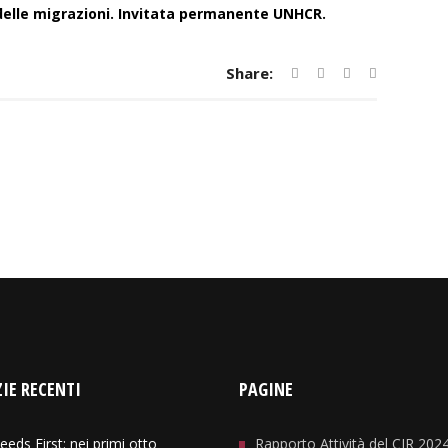
 delle migrazioni. Invitata permanente UNHCR.
Share:
IE RECENTI
PAGINE
eeds First: nei primi otto
Rapporto Attività del CIR 202