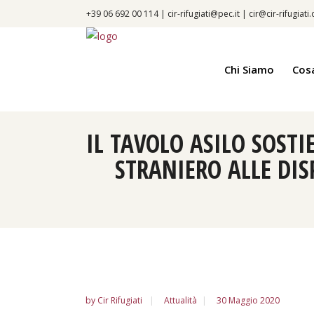
+39 06 692 00 114 |
cir-rifugiati@pec.it
|
cir@cir-rifugiati
Chi Siamo
Cos
IL TAVOLO ASILO SOST
STRANIERO ALLE DI
by
Cir Rifugiati
Attualità
30 Maggio 2020