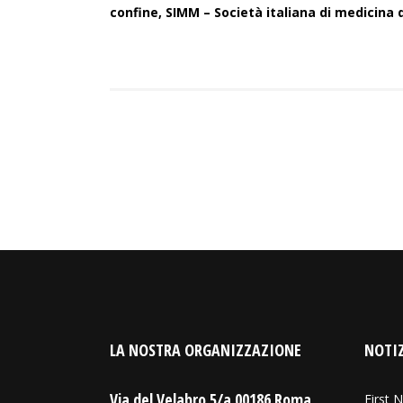
confine, SIMM – Società italiana di medicina
LA NOSTRA ORGANIZZAZIONE
NOTIZ
Via del Velabro 5/a 00186 Roma
First N