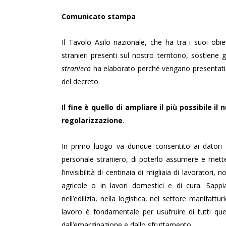
Comunicato stampa
Il Tavolo Asilo nazionale, che ha tra i suoi obiet
stranieri presenti sul nostro territorio, sosti
straniero
ha elaborato perché vengano presentati a
del decreto.
Il fine è quello di ampliare il più possibile 
regolarizzazione
.
In primo luogo va dunque consentito ai datori 
personale straniero, di poterlo assumere e metter
l’invisibilità di centinaia di migliaia di lavoratori,
agricole o in lavori domestici e di cura. Sappi
nell’edilizia, nella logistica, nel settore manifattu
lavoro è fondamentale per usufruire di tutti quei
dall’emarginazione e dallo sfruttamento.