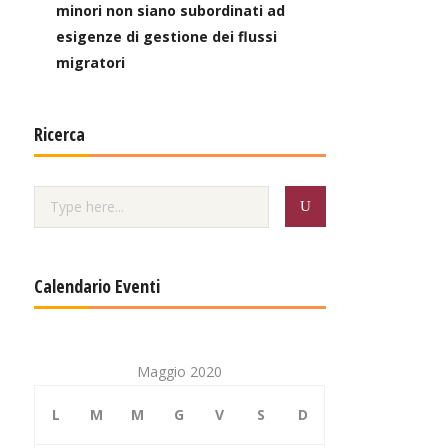
minori non siano subordinati ad
esigenze di gestione dei flussi
migratori
Ricerca
Calendario Eventi
Maggio 2020
L
M
M
G
V
S
D