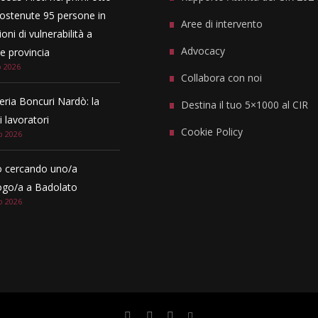
ostenute 95 persone in
Aree di intervento
oni di vulnerabilità a
Advocacy
 provincia
o 2026
Collabora con noi
eria Boncuri Nardò: la
Destina il tuo 5×1000 al CIR
i lavoratori
Cookie Policy
o 2026
 cercando uno/a
ogo/a a Badolato
o 2026