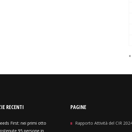
«
IE RECENTI
PAGINE
eeds First: nei primi otto
Rapporto Attività del CIR 202
ostenute 95 persone in