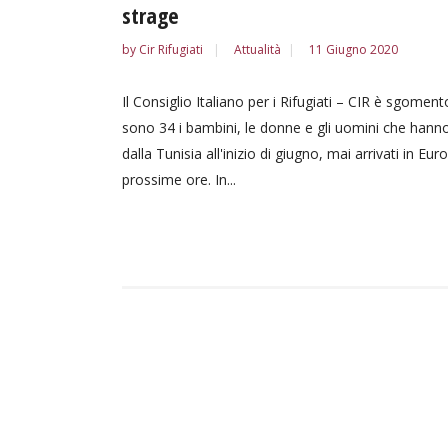
strage
by
Cir Rifugiati
Attualità
11 Giugno 2020
Il Consiglio Italiano per i Rifugiati – CIR è sgom
sono 34 i bambini, le donne e gli uomini che hanno pe
dalla Tunisia all'inizio di giugno, mai arrivati in
prossime ore. In...