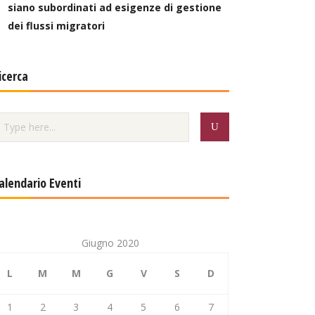
siano subordinati ad esigenze di gestione
dei flussi migratori
icerca
alendario Eventi
Giugno 2020
L
M
M
G
V
S
D
1
2
3
4
5
6
7