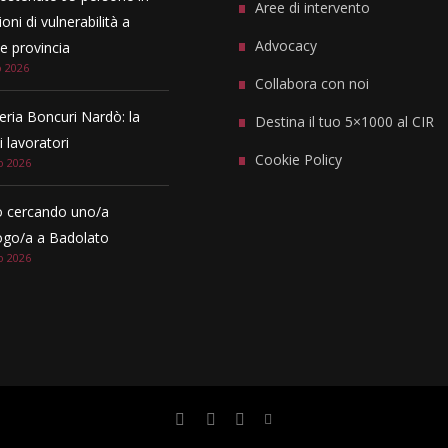
Aree di intervento
oni di vulnerabilità a
Advocacy
 provincia
o 2026
Collabora con noi
eria Boncuri Nardò: la
Destina il tuo 5×1000 al CIR
i lavoratori
Cookie Policy
o 2026
 cercando uno/a
ogo/a a Badolato
o 2026