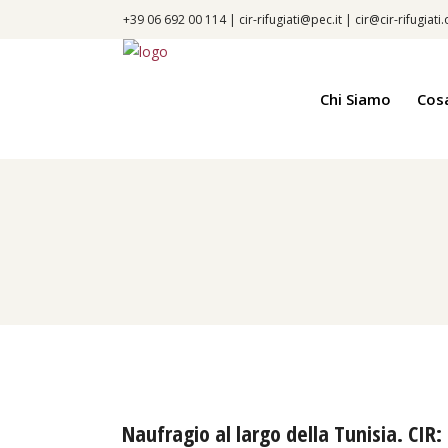
+39 06 692 00 114 |
cir-rifugiati@pec.it
|
cir@cir-rifugiati
Chi Siamo
Cos
Naufragio al largo della Tunisia. CIR