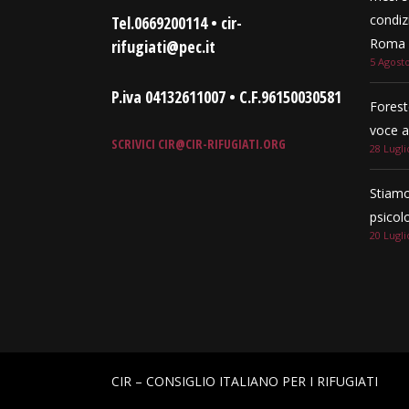
condizi
Tel.0669200114 • cir-
Roma e
rifugiati@pec.it
5 Agost
P.iva 04132611007 • C.F.96150030581
Forest
voce a
SCRIVICI
CIR@CIR-RIFUGIATI.ORG
28 Lugli
Stiamo
psicol
20 Lugli
CIR – CONSIGLIO ITALIANO PER I RIFUGIATI