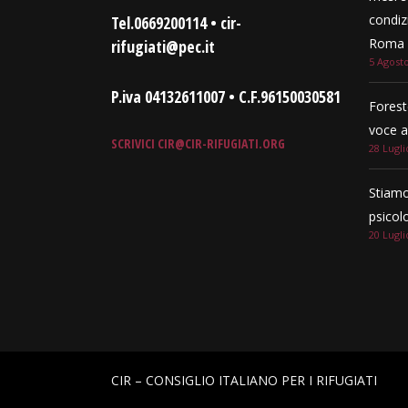
condizi
Tel.0669200114 • cir-
Roma e
rifugiati@pec.it
5 Agost
P.iva 04132611007 • C.F.96150030581
Forest
voce a
SCRIVICI
CIR@CIR-RIFUGIATI.ORG
28 Lugli
Stiamo
psicol
20 Lugli
CIR – CONSIGLIO ITALIANO PER I RIFUGIATI