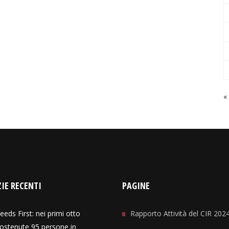
«
IE RECENTI
PAGINE
eeds First: nei primi otto
Rapporto Attività del CIR 202
ostenute 95 persone in