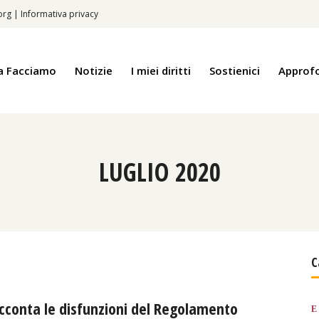
.org
|
Informativa privacy
a Facciamo
Notizie
I miei diritti
Sostienici
Approf
LUGLIO 2020
C
acconta le disfunzioni del Regolamento