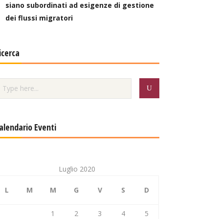
siano subordinati ad esigenze di gestione
dei flussi migratori
icerca
alendario Eventi
Luglio 2020
L
M
M
G
V
S
D
1
2
3
4
5