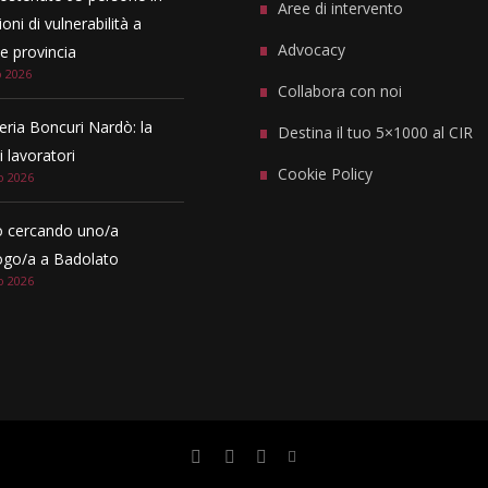
Aree di intervento
oni di vulnerabilità a
Advocacy
 provincia
o 2026
Collabora con noi
eria Boncuri Nardò: la
Destina il tuo 5×1000 al CIR
i lavoratori
Cookie Policy
o 2026
 cercando uno/a
ogo/a a Badolato
o 2026