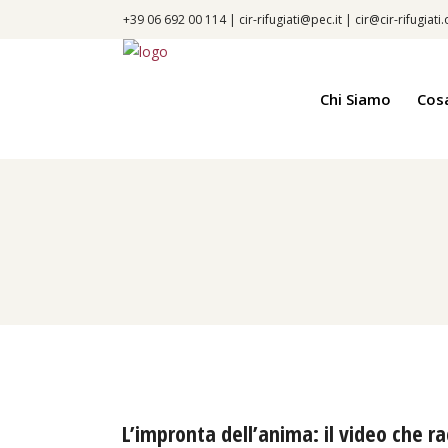
+39 06 692 00 114 |
cir-rifugiati@pec.it
|
cir@cir-rifugiati
Chi Siamo
Cos
L’impronta dell’anima: il video che r