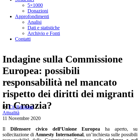
5×1000
Donazioni
Approfondimenti
Analisi
Dati e statistiche
Archivio e Fonti
Contatti
Indagine sulla Commissione
Europea: possibili
responsabilità nel mancato
rispetto dei diritti dei migranti
in Croazia?
by
Cir Rifugiati
Attualità
11 Novembre 2020
Il
Difensore civico dell’Unione Europea
ha aperto, su
sollecitazione di
Amnesty International
, un’inchiesta sulle possibili