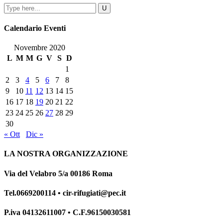
Calendario Eventi
Novembre 2020
L
M
M
G
V
S
D
1
2
3
4
5
6
7
8
9
10
11
12
13
14
15
16
17
18
19
20
21
22
23
24
25
26
27
28
29
30
« Ott
Dic »
LA NOSTRA ORGANIZZAZIONE
Via del Velabro 5/a 00186 Roma
Tel.0669200114 • cir-rifugiati@pec.it
P.iva 04132611007 • C.F.96150030581