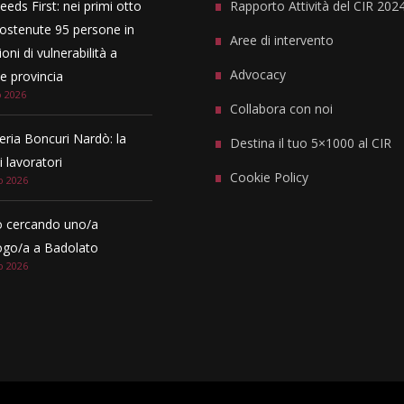
eeds First: nei primi otto
Rapporto Attività del CIR 202
ostenute 95 persone in
Aree di intervento
oni di vulnerabilità a
Advocacy
 provincia
o 2026
Collabora con noi
eria Boncuri Nardò: la
Destina il tuo 5×1000 al CIR
i lavoratori
Cookie Policy
o 2026
 cercando uno/a
ogo/a a Badolato
o 2026