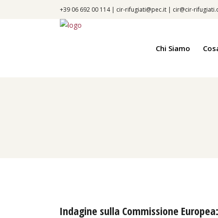
+39 06 692 00 114 |
cir-rifugiati@pec.it
|
cir@cir-rifugiati
Chi Siamo
Cos
Indagine sulla Commissione Europea: 