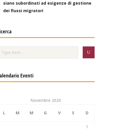
siano subordinati ad esigenze di gestione
dei flussi migratori
icerca
alendario Eventi
Novembre 2020
L
M
M
G
V
S
D
1