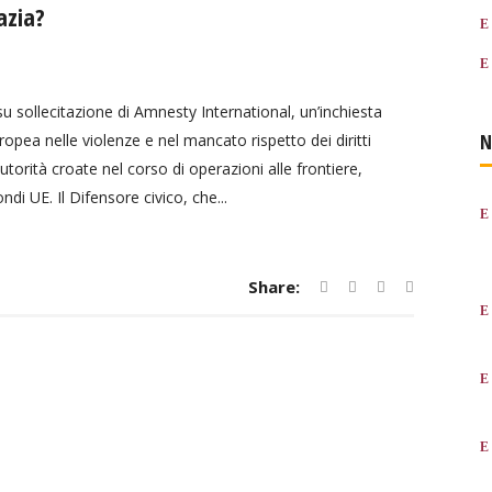
oazia?
su sollecitazione di Amnesty International, un’inchiesta
N
opea nelle violenze e nel mancato rispetto dei diritti
utorità croate nel corso di operazioni alle frontiere,
di UE. Il Difensore civico, che...
Share: