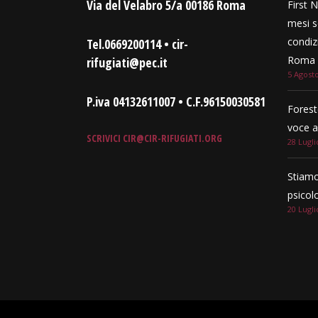
Via del Velabro 5/a 00186 Roma
First N
mesi s
condizi
Tel.0669200114 • cir-
Roma e
rifugiati@pec.it
5 Agost
P.iva 04132611007 • C.F.96150030581
Forest
voce a
SCRIVICI
CIR@CIR-RIFUGIATI.ORG
28 Lugli
Stiamo
psicol
20 Lugli