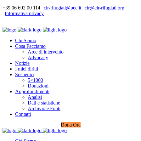
+39 06 692 00 114 |
cir-rifugiati@pec.it
|
cir@cir-rifugiati.org
|
Informativa privacy
Chi Siamo
Cosa Facciamo
Aree di intervento
Advocacy
Notizie
I miei diritti
Sostienici
5×1000
Donazioni
Approfondimenti
Analisi
Dati e statistiche
Archivio e Fonti
Contatti
Dona Ora