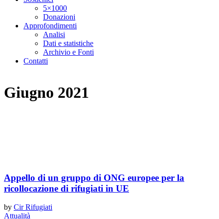
5×1000
Donazioni
Approfondimenti
Analisi
Dati e statistiche
Archivio e Fonti
Contatti
Giugno 2021
Appello di un gruppo di ONG europee per la
ricollocazione di rifugiati in UE
by
Cir Rifugiati
Attualità