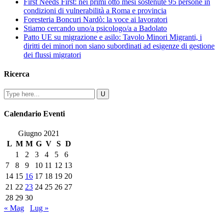
First Needs First: nei primi otto mesi sostenute 95 persone in
condizioni di vulnerabilità a Roma e provincia
Foresteria Boncuri Nardò: la voce ai lavoratori
Stiamo cercando uno/a psicologo/a a Badolato
Patto UE su migrazione e asilo: Tavolo Minori Migranti, i
diritti dei minori non siano subordinati ad esigenze di gestione
dei flussi migratori
Ricerca
Calendario Eventi
Giugno 2021
L
M
M
G
V
S
D
1
2
3
4
5
6
7
8
9
10
11
12
13
14
15
16
17
18
19
20
21
22
23
24
25
26
27
28
29
30
« Mag
Lug »