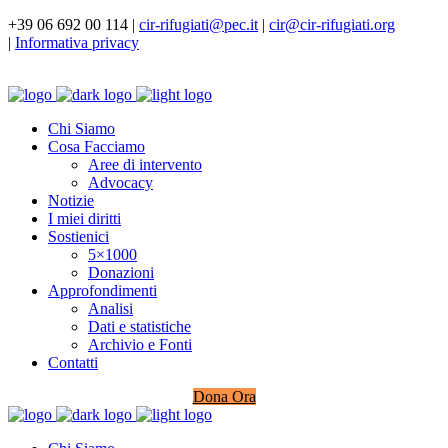
+39 06 692 00 114 |
cir-rifugiati@pec.it
|
cir@cir-rifugiati.org
|
Informativa privacy
Chi Siamo
Cosa Facciamo
Aree di intervento
Advocacy
Notizie
I miei diritti
Sostienici
5×1000
Donazioni
Approfondimenti
Analisi
Dati e statistiche
Archivio e Fonti
Contatti
Dona Ora