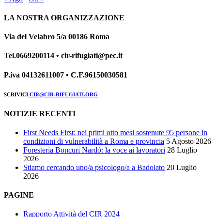
LA NOSTRA ORGANIZZAZIONE
Via del Velabro 5/a 00186 Roma
Tel.0669200114 • cir-rifugiati@pec.it
P.iva 04132611007 • C.F.96150030581
SCRIVICI
CIR@CIR-RIFUGIATI.ORG
NOTIZIE RECENTI
First Needs First: nei primi otto mesi sostenute 95 persone in
condizioni di vulnerabilità a Roma e provincia
5 Agosto 2026
Foresteria Boncuri Nardò: la voce ai lavoratori
28 Luglio
2026
Stiamo cercando uno/a psicologo/a a Badolato
20 Luglio
2026
PAGINE
Rapporto Attività del CIR 2024