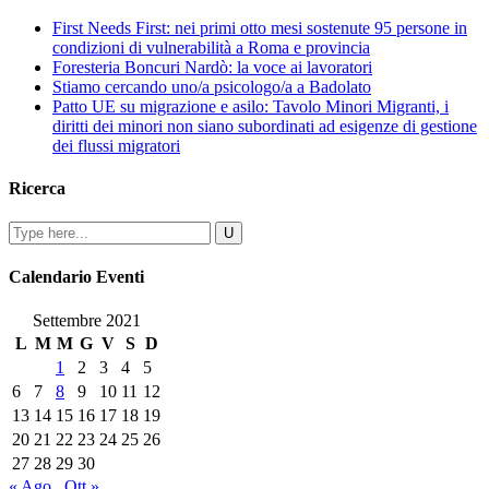
First Needs First: nei primi otto mesi sostenute 95 persone in
condizioni di vulnerabilità a Roma e provincia
Foresteria Boncuri Nardò: la voce ai lavoratori
Stiamo cercando uno/a psicologo/a a Badolato
Patto UE su migrazione e asilo: Tavolo Minori Migranti, i
diritti dei minori non siano subordinati ad esigenze di gestione
dei flussi migratori
Ricerca
Calendario Eventi
Settembre 2021
L
M
M
G
V
S
D
1
2
3
4
5
6
7
8
9
10
11
12
13
14
15
16
17
18
19
20
21
22
23
24
25
26
27
28
29
30
« Ago
Ott »