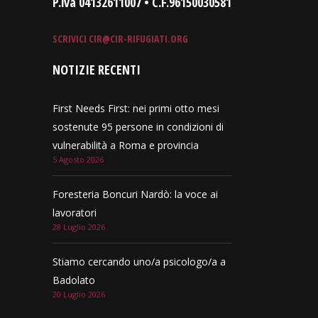
P.iva 04132611007 • C.F.96150030581
SCRIVICI
CIR@CIR-RIFUGIATI.ORG
NOTIZIE RECENTI
First Needs First: nei primi otto mesi
sostenute 95 persone in condizioni di
vulnerabilità a Roma e provincia
5 Agosto 2026
Foresteria Boncuri Nardò: la voce ai
lavoratori
28 Luglio 2026
Stiamo cercando uno/a psicologo/a a
Badolato
20 Luglio 2026