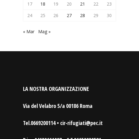
17
18
19
20
21
22
23
24
25
26
27
28
29
30
« Mar
Mag »
LA NOSTRA ORGANIZZAZIONE
Via del Velabro 5/a 00186 Roma
Tel.0669200114 • cir-rifugiati@pec.it