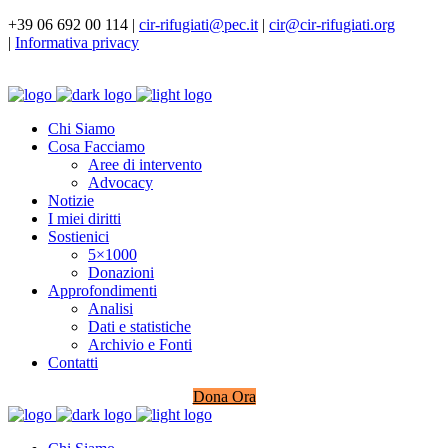
+39 06 692 00 114 |
cir-rifugiati@pec.it
|
cir@cir-rifugiati.org
|
Informativa privacy
Chi Siamo
Cosa Facciamo
Aree di intervento
Advocacy
Notizie
I miei diritti
Sostienici
5×1000
Donazioni
Approfondimenti
Analisi
Dati e statistiche
Archivio e Fonti
Contatti
Dona Ora