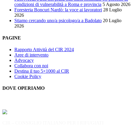
condizioni di vulnerabilità a Roma e provincia
5 Agosto 2026
Foresteria Boncuri Nardò: la voce ai lavoratori
28 Luglio
2026
Stiamo cercando uno/a psicologo/a a Badolato
20 Luglio
2026
PAGINE
Rapporto Attività del CIR 2024
Aree di intervento
Advocacy
Collabora con noi
Destina il tuo 5×1000 al CIR
Cookie Policy
DOVE OPERIAMO
CIR – CONSIGLIO ITALIANO PER I RIFUGIATI