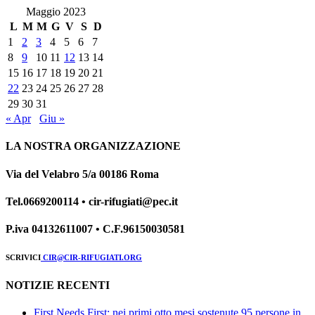
Maggio 2023
L
M
M
G
V
S
D
1
2
3
4
5
6
7
8
9
10
11
12
13
14
15
16
17
18
19
20
21
22
23
24
25
26
27
28
29
30
31
« Apr
Giu »
LA NOSTRA ORGANIZZAZIONE
Via del Velabro 5/a 00186 Roma
Tel.0669200114 • cir-rifugiati@pec.it
P.iva 04132611007 • C.F.96150030581
SCRIVICI
CIR@CIR-RIFUGIATI.ORG
NOTIZIE RECENTI
First Needs First: nei primi otto mesi sostenute 95 persone in