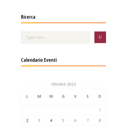
Ricerca
Calendario Eventi
Ottobre 2023
L
M
M
G
V
S
D
1
2
3
4
5
6
7
8