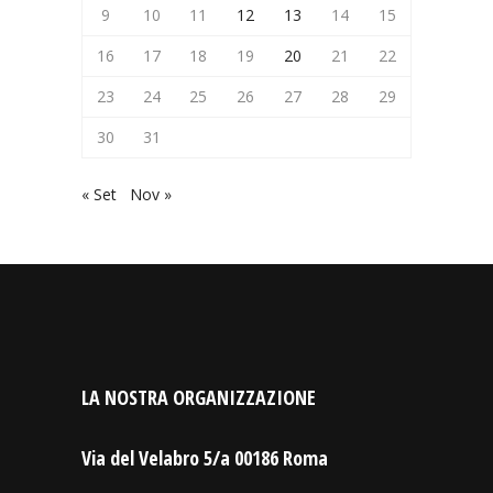
9
10
11
12
13
14
15
16
17
18
19
20
21
22
23
24
25
26
27
28
29
30
31
« Set
Nov »
LA NOSTRA ORGANIZZAZIONE
Via del Velabro 5/a 00186 Roma