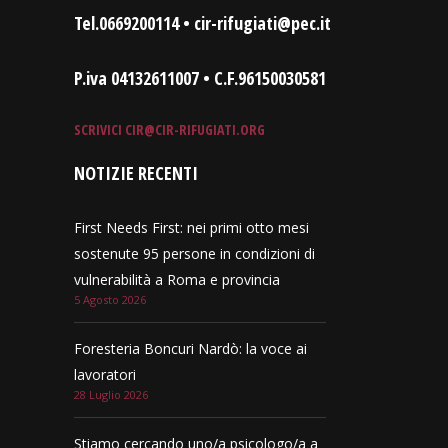
Tel.0669200114 • cir-rifugiati@pec.it
P.iva 04132611007 • C.F.96150030581
SCRIVICI
CIR@CIR-RIFUGIATI.ORG
NOTIZIE RECENTI
First Needs First: nei primi otto mesi
sostenute 95 persone in condizioni di
vulnerabilità a Roma e provincia
5 Agosto 2026
Foresteria Boncuri Nardò: la voce ai
lavoratori
28 Luglio 2026
Stiamo cercando uno/a psicologo/a a