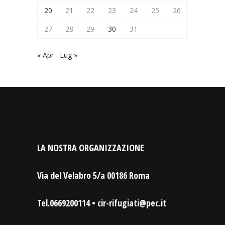
20
21
22
23
24
25
26
27
28
29
30
31
« Apr
Lug »
LA NOSTRA ORGANIZZAZIONE
Via del Velabro 5/a 00186 Roma
Tel.0669200114 • cir-rifugiati@pec.it