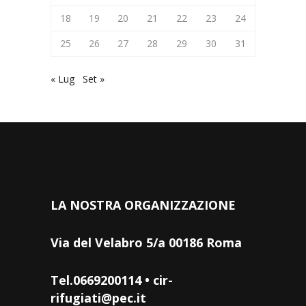
18
19
20
21
22
23
24
25
26
27
28
29
30
31
« Lug
Set »
LA NOSTRA ORGANIZZAZIONE
Via del Velabro 5/a 00186 Roma
Tel.0669200114 • cir-
rifugiati@pec.it