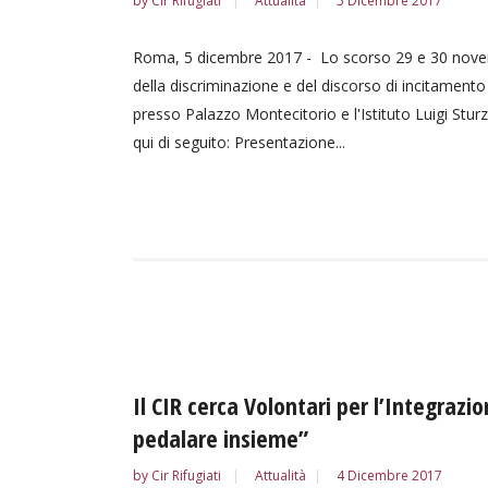
by
Cir Rifugiati
Attualità
5 Dicembre 2017
Roma, 5 dicembre 2017 - Lo scorso 29 e 30 novemb
della discriminazione e del discorso di incitamento a
presso Palazzo Montecitorio e l'Istituto Luigi Sturzo
qui di seguito: Presentazione...
Il CIR cerca Volontari per l’Integraz
pedalare insieme”
by
Cir Rifugiati
Attualità
4 Dicembre 2017