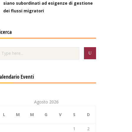
siano subordinati ad esigenze di gestione
dei flussi migratori
icerca
alendario Eventi
Agosto 2026
L
M
M
G
V
S
D
1
2