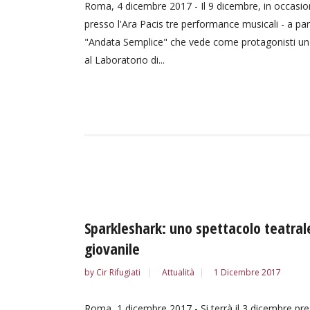
Roma, 4 dicembre 2017 - Il 9 dicembre, in occasio
presso l'Ara Pacis tre performance musicali - a part
"Andata Semplice" che vede come protagonisti un gr
al Laboratorio di...
Sparkleshark: uno spettacolo teatrale
giovanile
by
Cir Rifugiati
Attualità
1 Dicembre 2017
Roma, 1 dicembre 2017 - Si terrà il 3 dicembre pre