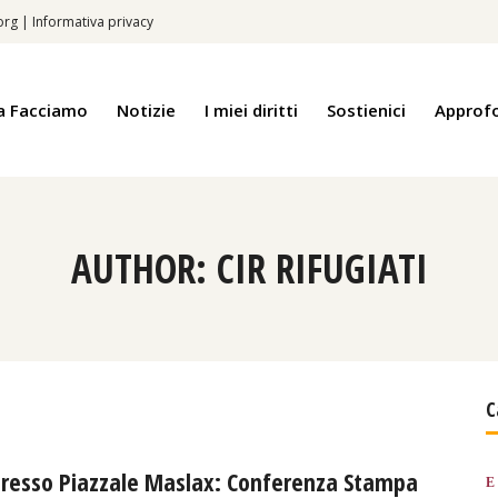
.org
|
Informativa privacy
a Facciamo
Notizie
I miei diritti
Sostienici
Approf
AUTHOR: CIR RIFUGIATI
C
 presso Piazzale Maslax: Conferenza Stampa