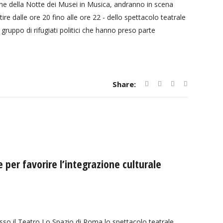
ne della Notte dei Musei in Musica, andranno in scena
ire dalle ore 20 fino alle ore 22 - dello spettacolo teatrale
uppo di rifugiati politici che hanno preso parte
Share:
 per favorire l’integrazione culturale
sso il Teatro Lo Spazio di Roma lo spettacolo teatrale