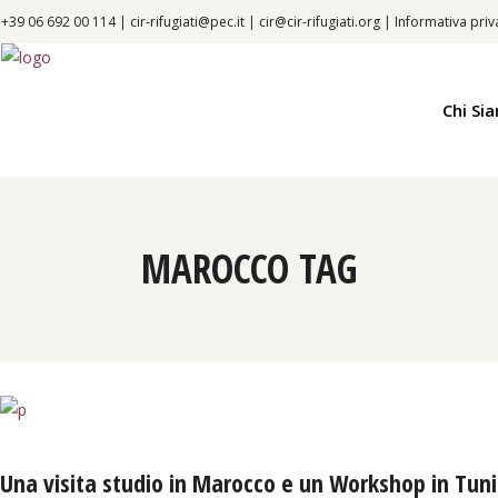
+39 06 692 00 114 |
cir-rifugiati@pec.it
|
cir@cir-rifugiati.org
|
Informativa priv
Chi Si
MAROCCO TAG
Una visita studio in Marocco e un Workshop in Tunisi