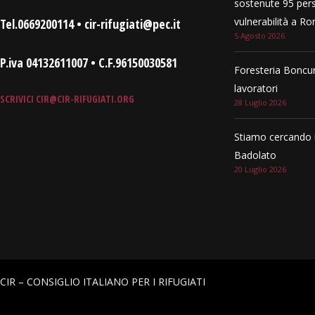
sostenute 95 pers
vulnerabilità a R
Tel.0669200114 • cir-rifugiati@pec.it
5 Agosto 2026
P.iva 04132611007 • C.F.96150030581
Foresteria Boncur
lavoratori
SCRIVICI
CIR@CIR-RIFUGIATI.ORG
28 Luglio 2026
Stiamo cercando 
Badolato
20 Luglio 2026
CIR – CONSIGLIO ITALIANO PER I RIFUGIATI