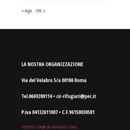
« Ago
Ott »
LA NOSTRA ORGANIZZAZIONE
Via del Velabro 5/a 00186 Roma
Tel.0669200114 • cir-rifugiati@pec.it
P.iva 04132611007 • C.F.96150030581
SCRIVICI
CIR@CIR-RIFUGIATI.ORG