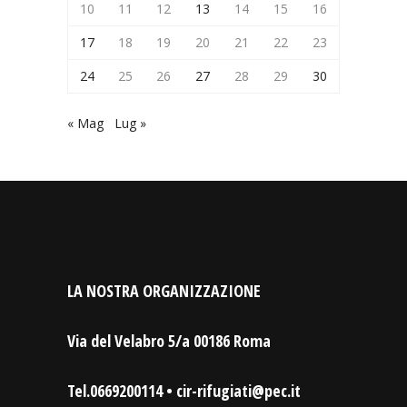
10
11
12
13
14
15
16
17
18
19
20
21
22
23
24
25
26
27
28
29
30
« Mag
Lug »
LA NOSTRA ORGANIZZAZIONE
Via del Velabro 5/a 00186 Roma
Tel.0669200114 • cir-rifugiati@pec.it