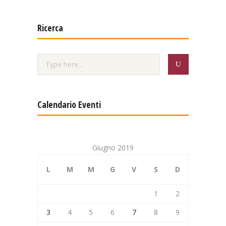
Ricerca
Calendario Eventi
Giugno 2019
L
M
M
G
V
S
D
1
2
3
4
5
6
7
8
9