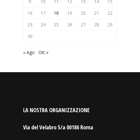
9
10
11
12
13
14
15
16
17
18
19
20
21
22
23
24
25
26
27
28
29
30
« Ago
Ott »
LA NOSTRA ORGANIZZAZIONE
Via del Velabro 5/a 00186 Roma