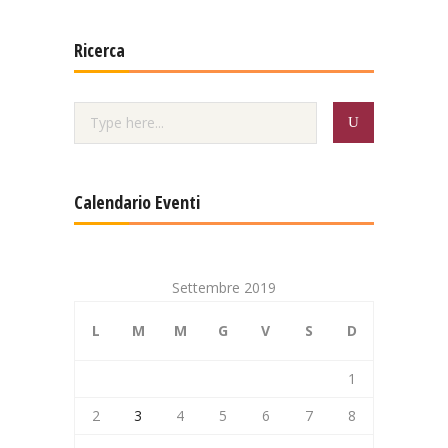
Ricerca
Calendario Eventi
Settembre 2019
L
M
M
G
V
S
D
1
2
3
4
5
6
7
8