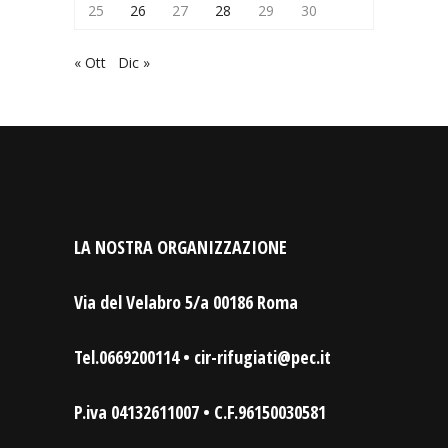
25
26
27
28
29
30
« Ott
Dic »
LA NOSTRA ORGANIZZAZIONE
Via del Velabro 5/a 00186 Roma
Tel.0669200114 • cir-rifugiati@pec.it
P.iva 04132611007 • C.F.96150030581