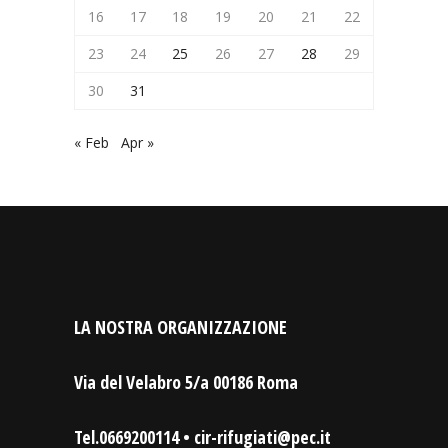
16
17
18
19
20
21
22
23
24
25
26
27
28
29
30
31
« Feb
Apr »
LA NOSTRA ORGANIZZAZIONE
Via del Velabro 5/a 00186 Roma
Tel.0669200114 • cir-rifugiati@pec.it