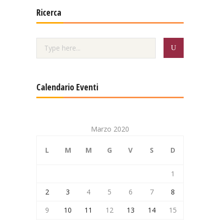
Ricerca
Calendario Eventi
Marzo 2020
L
M
M
G
V
S
D
1
2
3
4
5
6
7
8
9
10
11
12
13
14
15