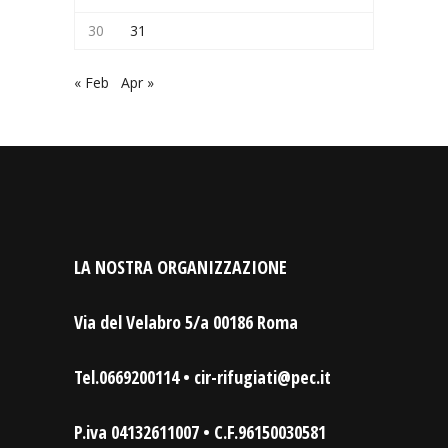
30
31
« Feb
Apr »
LA NOSTRA ORGANIZZAZIONE
Via del Velabro 5/a 00186 Roma
Tel.0669200114 • cir-rifugiati@pec.it
P.iva 04132611007 • C.F.96150030581